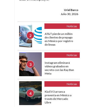
Uriel Barco
Julio 30, 2026
Noticias
AT&T pierde un millón
de clientes de prepago
en México por registro
de líneas
Noticias
Instagram eliminará
videos grabados en
secreto con las Ray Ban
Meta
Noticias
Kia EV3 arranca
preventa en México a
través de Mercado
Libre