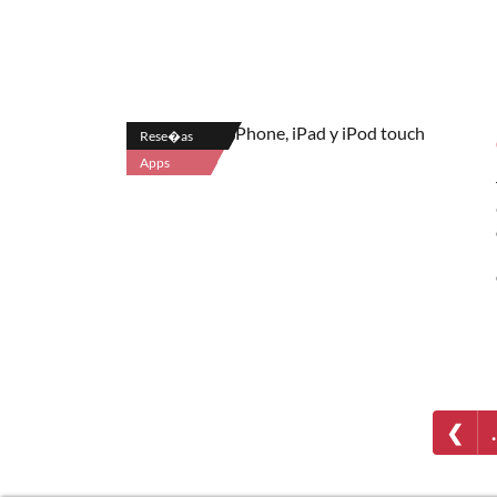
Rese�as
Apps
❮