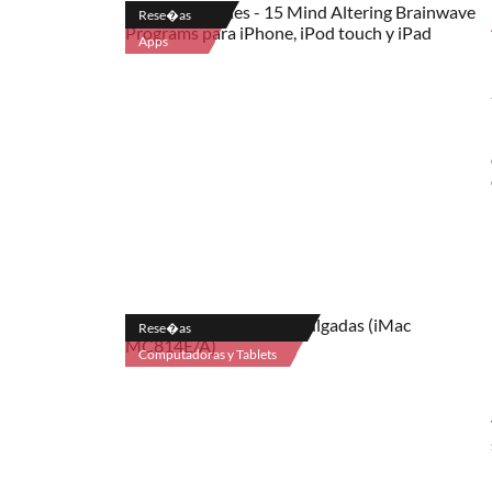
Rese�as
Apps
Rese�as
Computadoras y Tablets