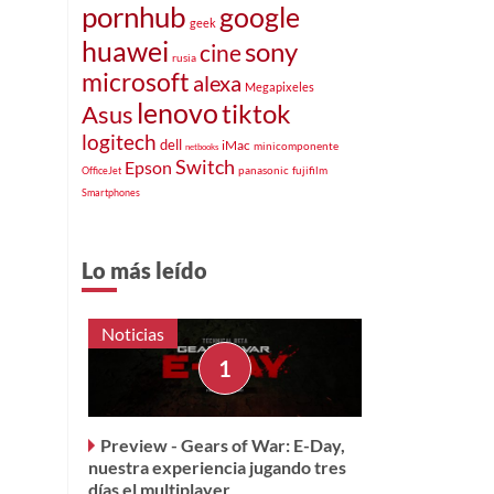
pornhub
google
geek
huawei
sony
cine
rusia
microsoft
alexa
Megapixeles
lenovo
tiktok
Asus
logitech
dell
iMac
minicomponente
netbooks
Switch
Epson
panasonic
fujifilm
OfficeJet
Smartphones
Lo más leído
Noticias
Preview - Gears of War: E-Day,
nuestra experiencia jugando tres
días el multiplayer