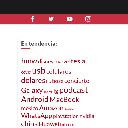
En tendencia:
bmw
tesla
disney
marvel
usb
celulares
covid
dolares
concierto
bose
hp
podcast
Galaxy
Ig
gadget
Android
MacBook
Amazon
mexico
Kodak
WhatsApp
nvidia
playstation
china
Huawei
bitcoin