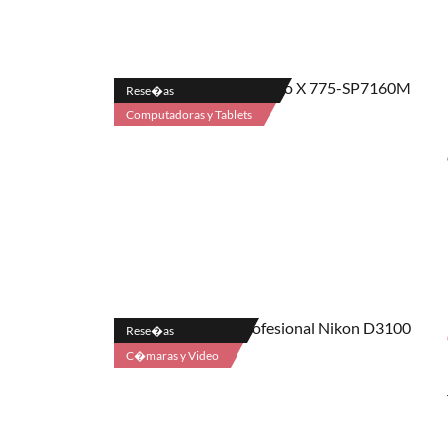
Rese�as
Computadoras y Tablets
Rese�as
C�maras y Video