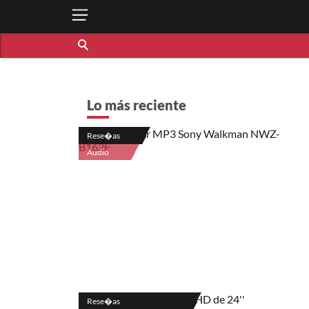
Lo más reciente
Rese�as
Audio
Rese�as