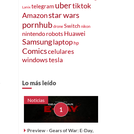
uber
tiktok
telegram
Lanix
star wars
Amazon
pornhub
Switch
drone
nikon
Huawei
nintendo
robots
Samsung
laptop
hp
Comics
celulares
windows
tesla
s
Lo más leído
Noticias
Preview - Gears of War: E-Day,