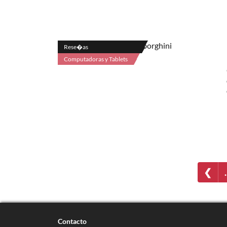
Rese�as
Computadoras y Tablets
❮
Contacto