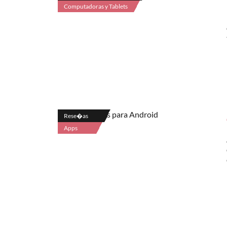
Computadoras y Tablets
Rese�as
Apps