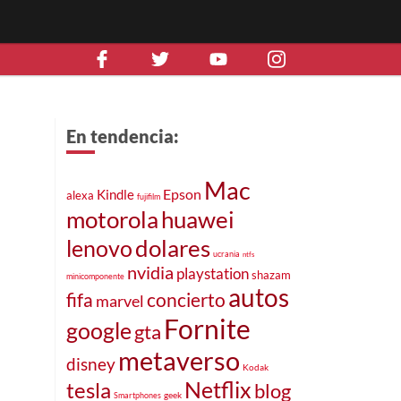
En tendencia:
Mac
Epson
Kindle
alexa
fujifilm
motorola
huawei
dolares
lenovo
ucrania
ntfs
nvidia
playstation
shazam
minicomponente
autos
fifa
concierto
marvel
Fornite
google
gta
metaverso
disney
Kodak
Netflix
tesla
blog
geek
Smartphones