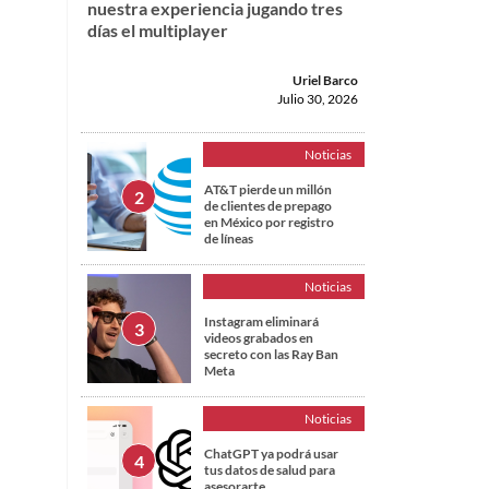
nuestra experiencia jugando tres
días el multiplayer
Uriel Barco
Julio 30, 2026
Noticias
AT&T pierde un millón
de clientes de prepago
en México por registro
de líneas
Noticias
Instagram eliminará
videos grabados en
secreto con las Ray Ban
Meta
Noticias
ChatGPT ya podrá usar
tus datos de salud para
asesorarte