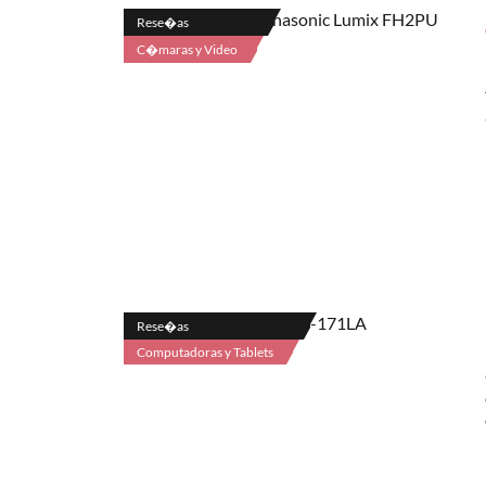
Rese�as
C�maras y Video
Rese�as
Computadoras y Tablets