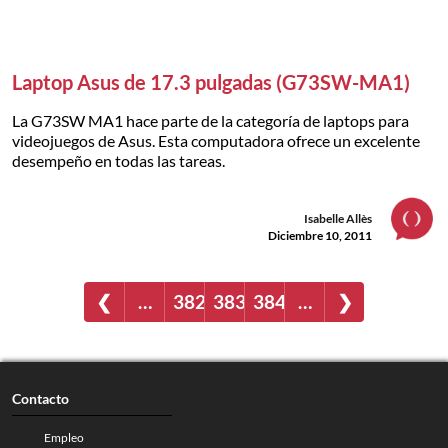
Laptop Asus de 17.3 pulgadas (G73SW-MA1)
La G73SW MA1 hace parte de la categoría de laptops para
videojuegos de Asus. Esta computadora ofrece un excelente
desempeño en todas las tareas.
Isabelle Allès
Diciembre 10, 2011
❮
…
382
383
384
…
❯
Contacto
Empleo