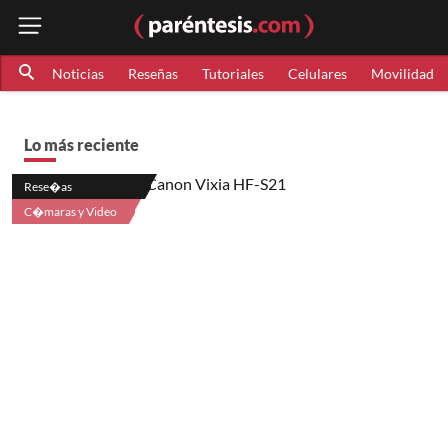
Noticias
Reseñas
Tutoriales
Celulares
Movilidad
Lo más reciente
Rese�as
C�maras y Video