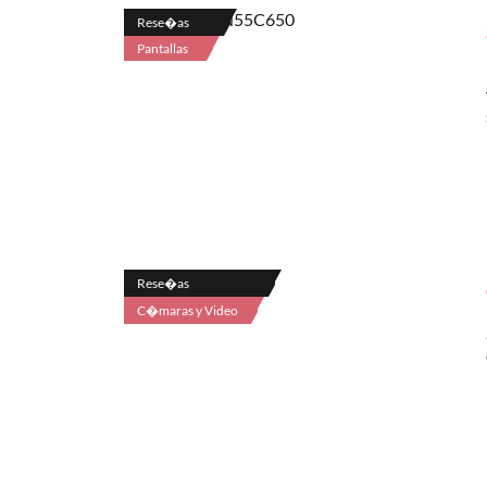
Rese�as
Pantallas
Rese�as
C�maras y Video