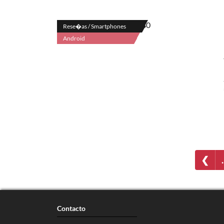
Rese�as / Smartphones
Android
❮
Contacto