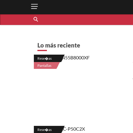
Lo más reciente
Rese�as
Pantallas
Rese�as