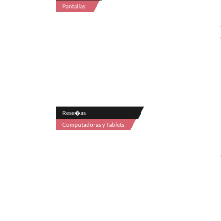
Pantallas
Rese�as
Computadoras y Tablets