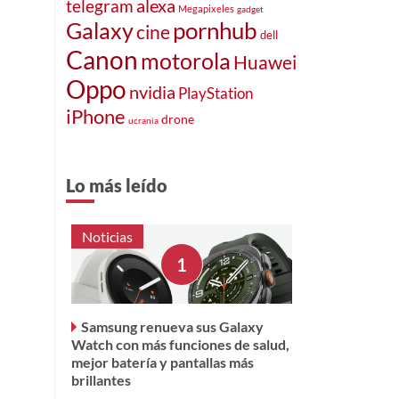
alexa
telegram
Megapixeles
gadget
pornhub
Galaxy
cine
dell
Canon
motorola
Huawei
Oppo
nvidia
PlayStation
iPhone
drone
ucrania
Lo más leído
Noticias
Samsung renueva sus Galaxy
Watch con más funciones de salud,
mejor batería y pantallas más
brillantes