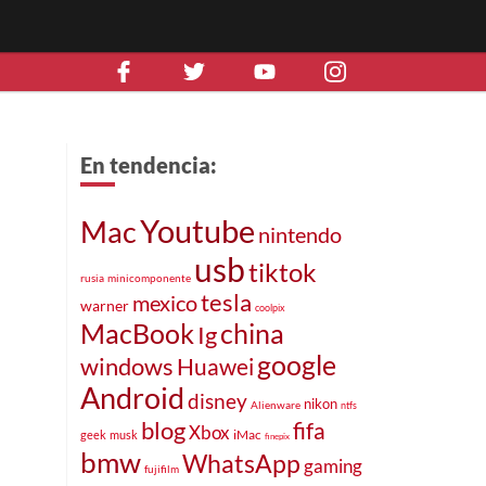
En tendencia:
Youtube
Mac
nintendo
usb
tiktok
rusia
minicomponente
tesla
mexico
warner
coolpix
MacBook
china
Ig
google
windows
Huawei
Android
disney
nikon
Alienware
ntfs
blog
fifa
Xbox
iMac
geek
musk
finepix
bmw
WhatsApp
gaming
fujifilm