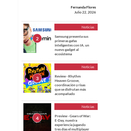
Fernanda Flores
Julio 22, 2026
Noticias
Samsung presenta sus
primeras gafas
inteligentes con IA. un
nuevo gadget al
ecosistema
Noticias
Review - Rhythm
Heaven Groove,
coordinación y risas
que se disfrutan más
acompañado
Noticias
Preview - Gears of War:
E-Day, nuestra
experiencia jugando
tres días el multiplayer