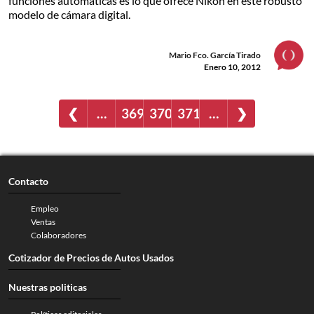
funciones automáticas es lo que ofrece Nikon en este robusto
modelo de cámara digital.
Mario Fco. García Tirado
Enero 10, 2012
❮
…
369
370
371
…
❯
Contacto
Empleo
Ventas
Colaboradores
Cotizador de Precios de Autos Usados
Nuestras politicas