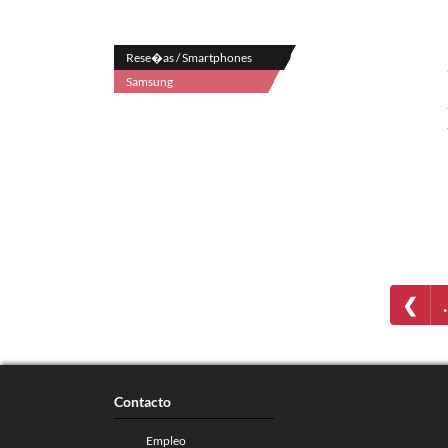
Rese�as / Smartphones
Samsung
❮
Contacto
Empleo