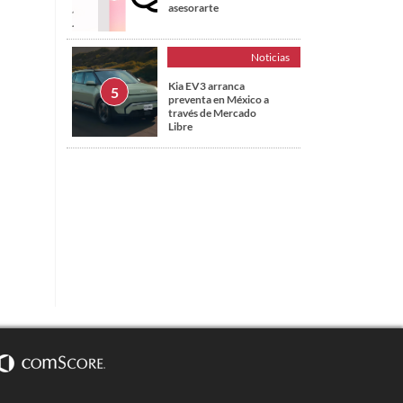
asesorarte
Noticias
Kia EV3 arranca
preventa en México a
través de Mercado
Libre