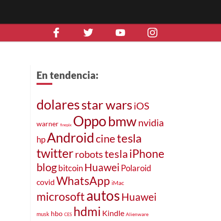
En tendencia:
dolares
star wars
iOS
Oppo
bmw
nvidia
warner
finepix
Android
tesla
cine
hp
twitter
tesla
iPhone
robots
blog
Huawei
bitcoin
Polaroid
WhatsApp
covid
iMac
autos
microsoft
Huawei
hdmi
Kindle
hbo
musk
Alienware
CES