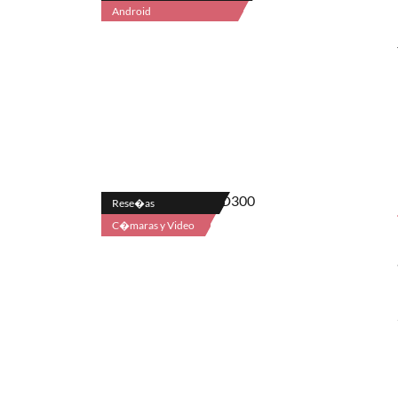
Android
Rese�as
C�maras y Video