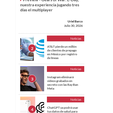
nuestra experiencia jugando tres
días el multiplayer
Uriel Barco
Julio 30, 2026
Noticias
AT&T pierde un millón
de clientes de prepago
en México por registro
de líneas
Noticias
Instagram eliminará
videos grabados en
secreto con las Ray Ban
Meta
Noticias
ChatGPT ya podrá usar
tus datos de salud para