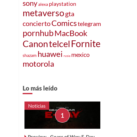
sony
playstation
alexa
metaverso
gta
Comics
concierto
telegram
pornhub
MacBook
Fornite
Canon
telcel
huawei
mexico
shazam
rusia
motorola
Lo más leído
D
Noticias
Preview - Gears of War: E-Day,