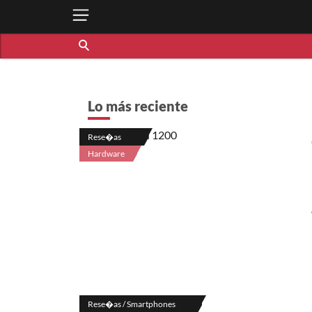
Lo más reciente
Rese�as
Hardware
Rese�as / Smartphones