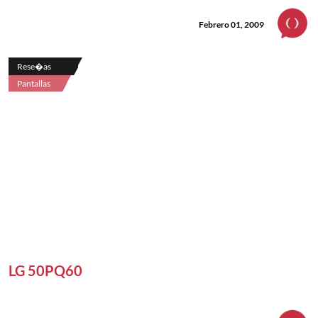
Febrero 01, 2009
Rese�as
Pantallas
LG 50PQ60