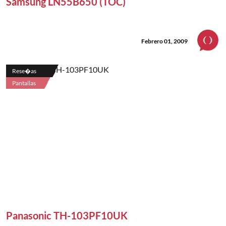
Samsung LN55B650 (TOC)
Febrero 01, 2009
Rese�as
Pantallas
Panasonic TH-103PF10UK