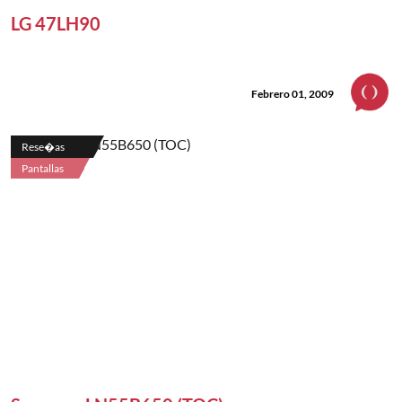
LG 47LH90
Febrero 01, 2009
Rese�as
Pantallas