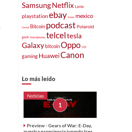
Samsung
Netflix
Lanix
ebay
mexico
playstation
finepix
podcast
Bitcoin
Polaroid
y
Gimbal
telcel
tesla
geek
Smartphones
Oppo
Galaxy
bitcoin
CES
Canon
Huawei
gaming
Lo más leído
Noticias
Preview - Gears of War: E-Day,
nuestra experiencia jugando tres