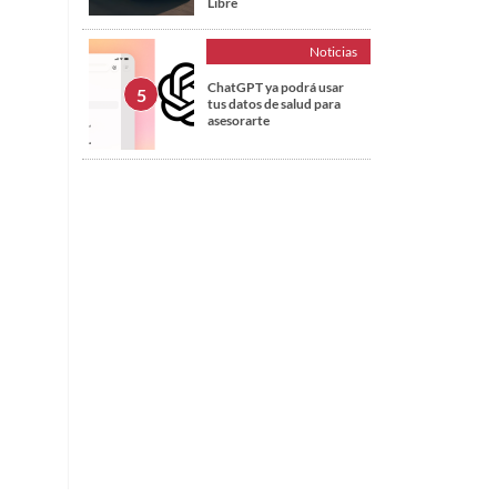
Libre
Noticias
ChatGPT ya podrá usar
tus datos de salud para
asesorarte