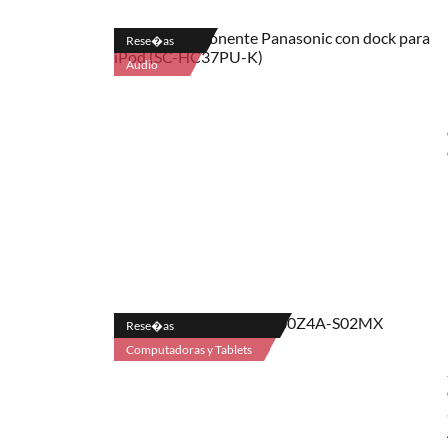
Rese�as
Audio
Rese�as
Computadoras y Tablets