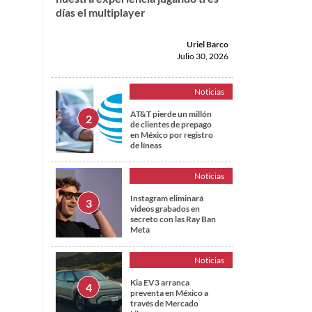
días el multiplayer
Uriel Barco
Julio 30, 2026
Noticias
AT&T pierde un millón
de clientes de prepago
en México por registro
de líneas
Noticias
Instagram eliminará
videos grabados en
secreto con las Ray Ban
Meta
Noticias
Kia EV3 arranca
preventa en México a
través de Mercado