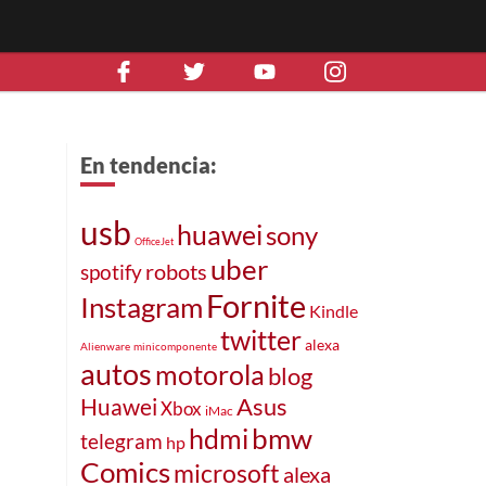
En tendencia:
usb
huawei
sony
OfficeJet
uber
robots
spotify
Fornite
Instagram
Kindle
twitter
alexa
Alienware
minicomponente
autos
motorola
blog
Asus
Huawei
Xbox
iMac
bmw
hdmi
telegram
hp
Comics
microsoft
alexa