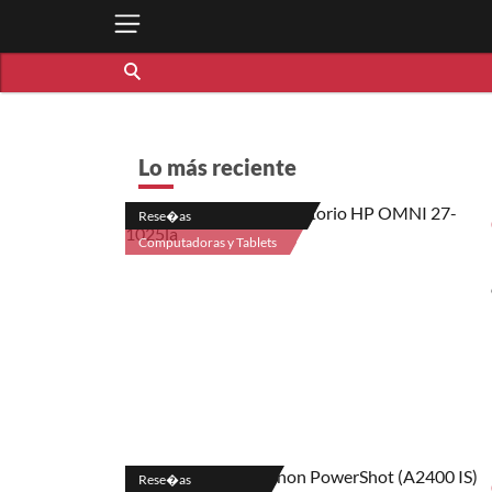
Lo más reciente
Rese�as
Computadoras y Tablets
Rese�as