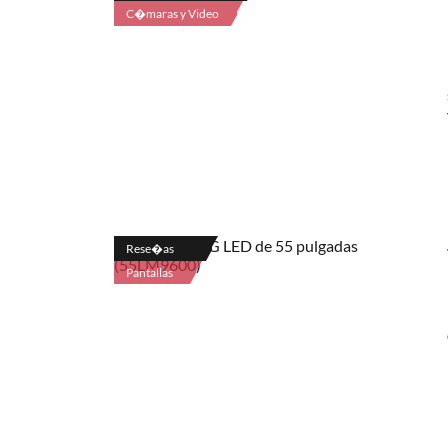
C�maras y Video
Rese�as
Pantallas