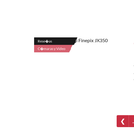
Rese�as
C�maras y Video
❮