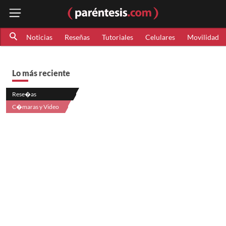
Noticias
Reseñas
Tutoriales
Celulares
Movilidad
Lo más reciente
Rese�as
C�maras y Video