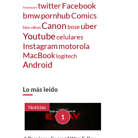
Facebook
twitter
Alienware
bmw
pornhub
Comics
Canon
uber
bose
hbo
nikon
Youtube
celulares
Instagram
motorola
MacBook
logitech
Android
Lo más leído
Noticias