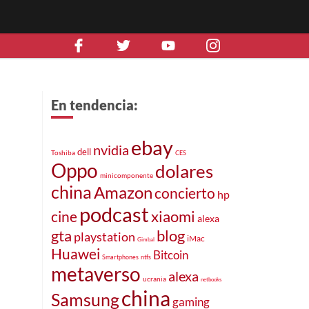
En tendencia:
ebay
nvidia
dell
Toshiba
CES
Oppo
dolares
minicomponente
china
Amazon
concierto
hp
podcast
xiaomi
cine
alexa
gta
blog
playstation
iMac
Gimbal
Huawei
Bitcoin
Smartphones
ntfs
metaverso
alexa
ucrania
netbooks
china
Samsung
gaming