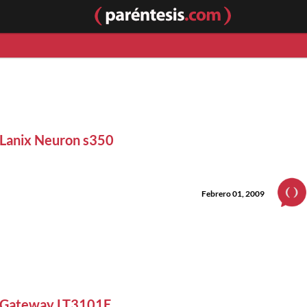
Lanix Neuron s350
Febrero 01, 2009
Gateway LT3101E