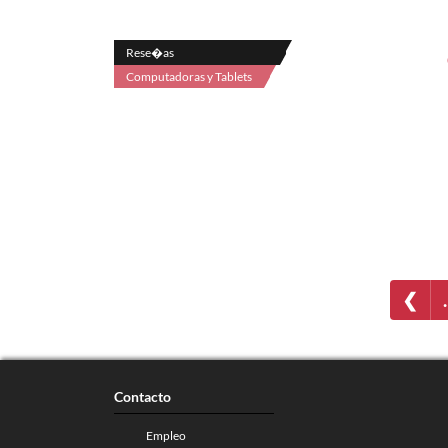
Rese�as
Computadoras y Tablets
❮
Contacto
Empleo