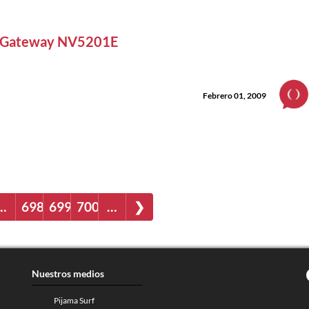
Gateway NV5201E
Febrero 01, 2009
…
698
699
700
…
❯
Nuestros medios
Pijama Surf