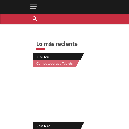
Lo más reciente
Rese�as
Computadoras y Tablets
Rese�as