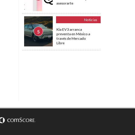
asesorarte
Noticias
Kia EV3 arranca
preventa en México a
través de Mercado
Libre