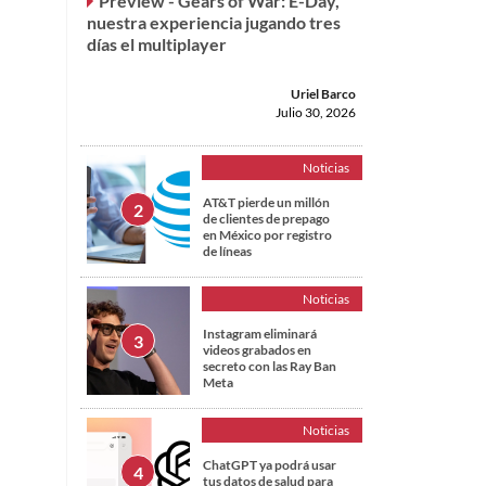
Preview - Gears of War: E-Day,
nuestra experiencia jugando tres
días el multiplayer
Uriel Barco
Julio 30, 2026
Noticias
AT&T pierde un millón
de clientes de prepago
en México por registro
de líneas
Noticias
Instagram eliminará
videos grabados en
secreto con las Ray Ban
Meta
Noticias
ChatGPT ya podrá usar
tus datos de salud para