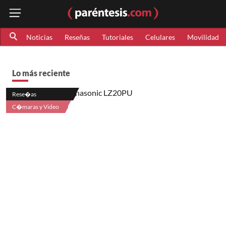
Noticias
Reseñas
Tutoriales
Celulares
Movilidad
Lo más reciente
Rese�as
C�maras y Video