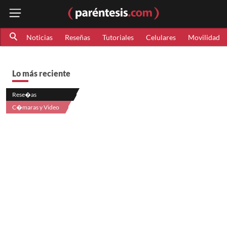
Noticias
Reseñas
Tutoriales
Celulares
Movilidad
Lo más reciente
Rese�as
C�maras y Video