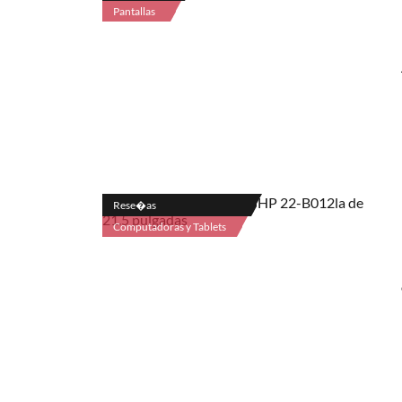
Pantallas
Rese�as
Computadoras y Tablets