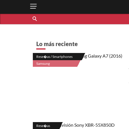
Lo más reciente
Rese�as / Smartphones
Samsung
Rese�as