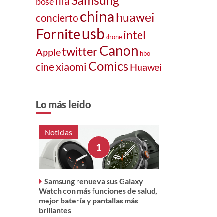
fifa
bose
china
huawei
concierto
usb
Fornite
intel
drone
Canon
twitter
Apple
hbo
Comics
xiaomi
cine
Huawei
Lo más leído
Noticias
Samsung renueva sus Galaxy
Watch con más funciones de salud,
mejor batería y pantallas más
brillantes