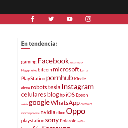
En tendencia:
Facebook
gaming
musk
rusia
microsoft
bitcoin
Lanix
Megapixeles
pornhub
PlayStation
Kindle
Instagram
tesla
robots
alexa
celulares
blog
iOS
hp
Epson
google
WhatsApp
Alienware
coolpix
Oppo
nvidia
nikon
minicomponente
sony
playstation
Polaroid
fujifilm
Samsung