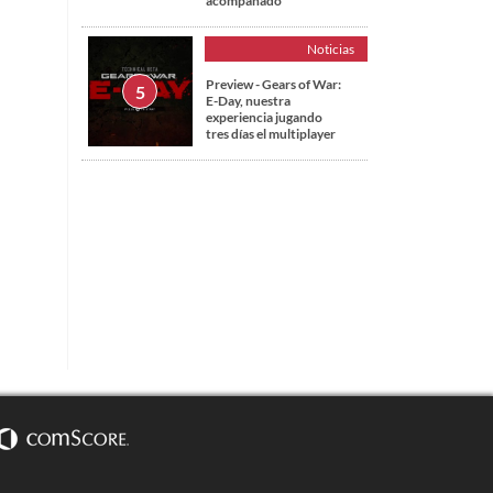
acompañado
Noticias
Preview - Gears of War:
E-Day, nuestra
experiencia jugando
tres días el multiplayer