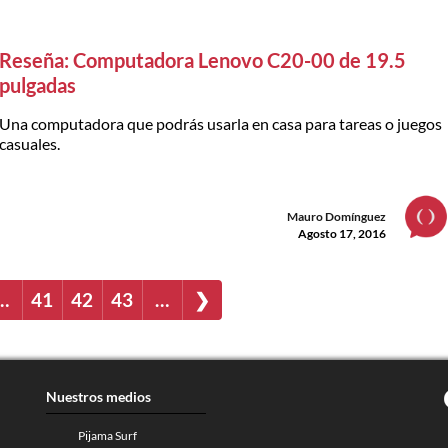
Reseña: Computadora Lenovo C20-00 de 19.5
pulgadas
Una computadora que podrás usarla en casa para tareas o juegos
casuales.
Mauro Domínguez
Agosto 17, 2016
…
41
42
43
…
❯
Nuestros medios
Pijama Surf