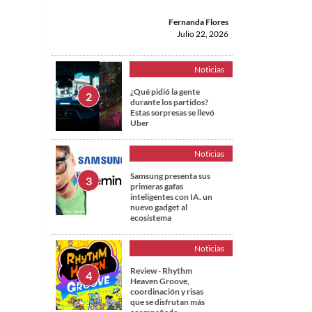
Fernanda Flores
Julio 22, 2026
Noticias
¿Qué pidió la gente
durante los partidos?
Estas sorpresas se llevó
Uber
Noticias
Samsung presenta sus
primeras gafas
inteligentes con IA. un
nuevo gadget al
l
ecosistema
Noticias
Review - Rhythm
Heaven Groove,
coordinación y risas
que se disfrutan más