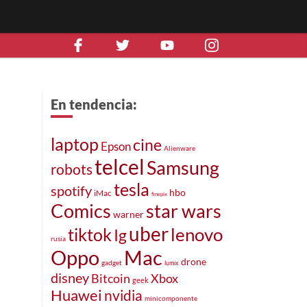
En tendencia:
laptop
cine
Epson
Alienware
telcel
Samsung
robots
tesla
spotify
hbo
iMac
finepix
Comics
star wars
warner
uber
lenovo
tiktok
Ig
rusia
Oppo
Mac
drone
gadget
lumix
disney
Bitcoin
Xbox
geek
Huawei
nvidia
minicomponente