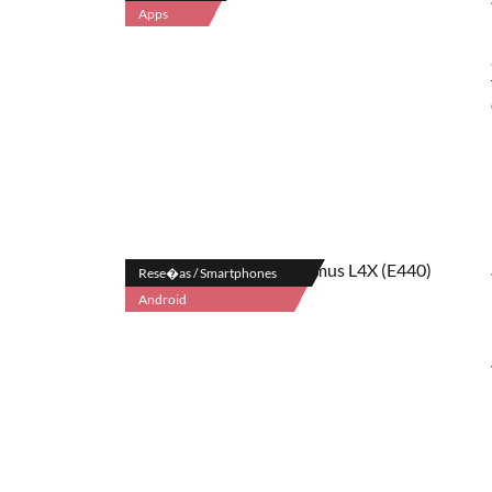
Apps
Rese�as / Smartphones
Android