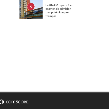
La UNAM repetirá su
examen de admisión
tras polémicas por
trampas