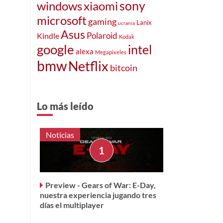
sony
windows
xiaomi
microsoft
gaming
Lanix
ucrania
Asus
Polaroid
Kindle
Kodak
google
intel
alexa
Megapixeles
bmw
Netflix
bitcoin
Lo más leído
Noticias
Preview - Gears of War: E-Day,
nuestra experiencia jugando tres
días el multiplayer