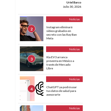
Uriel Barco
Julio 30, 2026
Noticias
Instagram eliminará
videos grabados en
secreto con las Ray Ban
Meta
Noticias
Kia EV3 arranca
preventa en México a
través de Mercado
Libre
Noticias
ChatGPT ya podrá usar
tus datos de salud para
asesorarte
Noticias