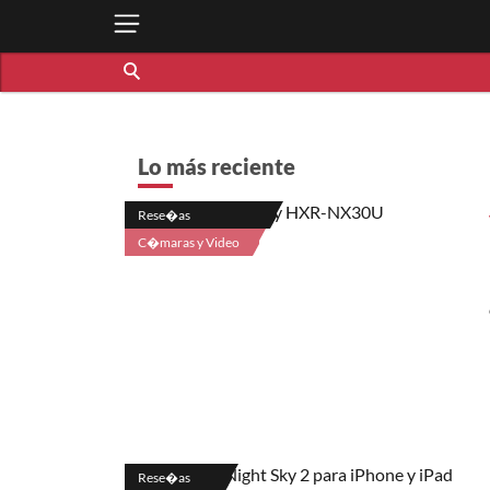
Lo más reciente
Rese�as
C�maras y Video
Rese�as