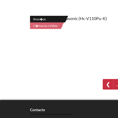
Rese�as
C�maras y Video
❮
Contacto