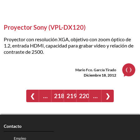
Proyector Sony (VPL-DX120)
Proyector con resolución XGA, objetivo con zoom óptico de
1.2, entrada HDMI, capacidad para grabar video y relación de
contraste de 2500.
Mario Fco. García Tirado
Diciembre 18, 2012
❮
…
218
219
220
…
❯
Contacto
Empleo