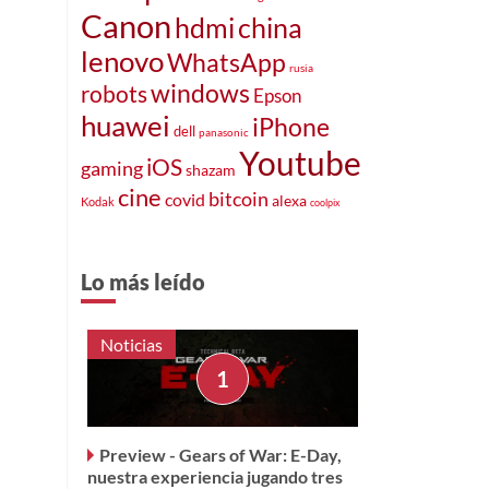
Canon
hdmi
china
lenovo
WhatsApp
rusia
windows
robots
Epson
huawei
iPhone
dell
panasonic
Youtube
iOS
gaming
shazam
cine
bitcoin
covid
alexa
Kodak
coolpix
Lo más leído
Noticias
Preview - Gears of War: E-Day,
nuestra experiencia jugando tres