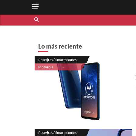
Lo más reciente
Rese�as / Smartphones
Motorola
Rese�as / Smartphones