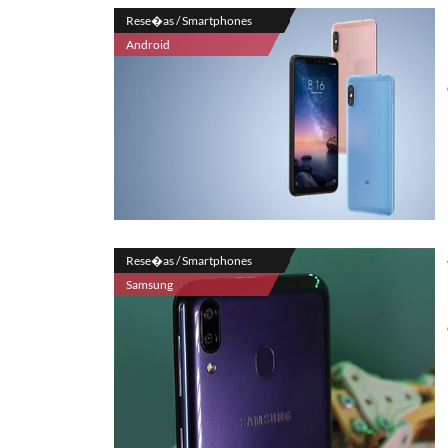
Rese�as / Smartphones
Android
Rese�as / Smartphones
Samsung