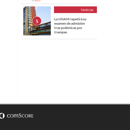
Noticias
La UNAM repetirá su
examen de admisión
tras polémicas por
trampas