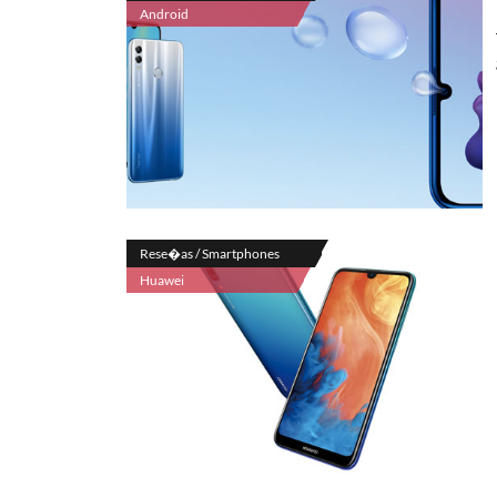
Android
Rese�as / Smartphones
Huawei