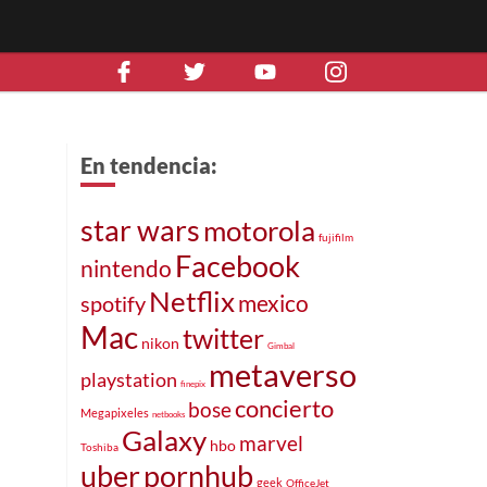
En tendencia:
star wars
motorola
fujifilm
Facebook
nintendo
Netflix
mexico
spotify
Mac
twitter
nikon
Gimbal
metaverso
playstation
finepix
concierto
bose
Megapixeles
netbooks
Galaxy
marvel
hbo
Toshiba
uber
pornhub
geek
OfficeJet