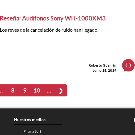
Reseña: Audífonos Sony WH-1000XM3
Los reyes de la cancelación de ruido han llegado.
Roberto Guzmán
Junio 18, 2019
…
8
9
10
…
❯
Nuestros medios
Pijama Surf