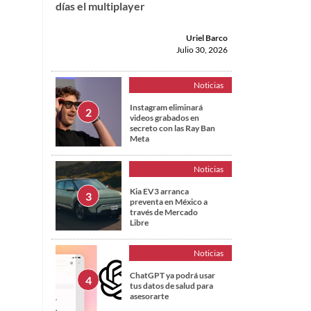
días el multiplayer
Uriel Barco
Julio 30, 2026
Noticias
Instagram eliminará
videos grabados en
secreto con las Ray Ban
Meta
Noticias
Kia EV3 arranca
preventa en México a
través de Mercado
Libre
Noticias
ChatGPT ya podrá usar
tus datos de salud para
asesorarte