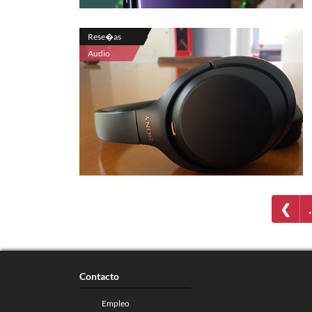
Rese�as
Audio
❮
Contacto
Empleo