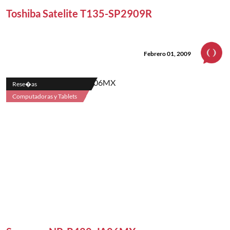
Toshiba Satelite T135-SP2909R
Febrero 01, 2009
Rese�as
Computadoras y Tablets