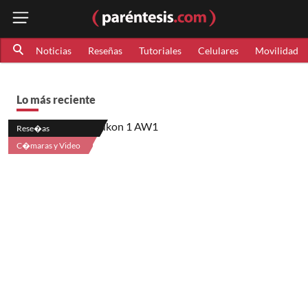
Noticias
Reseñas
Tutoriales
Celulares
Movilidad
Lo más reciente
Rese�as
C�maras y Video