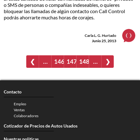
o SMS de personas o compañías indeseables, o quieres
bloquear las llamadas de algún contacto con Call Control
podrás ahorrarte muchas horas de corajes.
Carla L. G. Hurtado
Junio 25, 2013
❮
…
146
147
148
…
❯
Contacto
Empleo
Ventas
Colaboradores
Cotizador de Precios de Autos Usados
Nuestras politicas