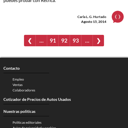
puedes probar con Retrica.
Carla L. G. Hurtado
Agosto 15, 2014
❮
…
91
92
93
…
❯
Contacto
Empleo
Ventas
Colaboradores
Cotizador de Precios de Autos Usados
Nuestras politicas
Políticas editoriales
Aviso de privacidad y cookies