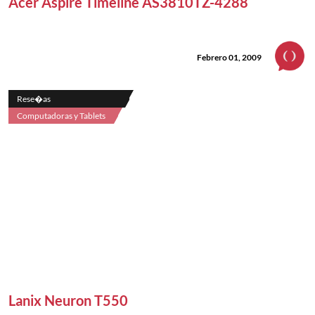
Acer Aspire Timeline AS3810TZ-4288
Febrero 01, 2009
Rese�as
Computadoras y Tablets
Lanix Neuron T550