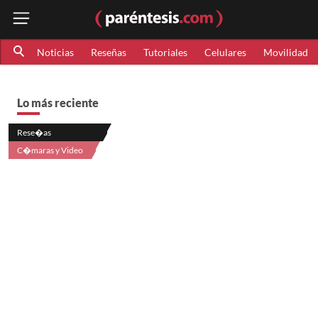
Noticias
Reseñas
Tutoriales
Celulares
Movilidad
Lo más reciente
Rese�as
C�maras y Video