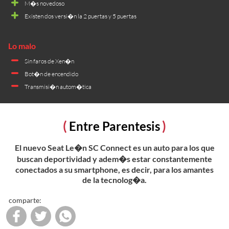
M�s novedoso
Existen dos versi�n la 2 puertas y 5 puertas
Sin faros de Xen�n
Bot�n de encendido
Transmisi�n autom�tica
Entre Parentesis
El nuevo Seat Le�n SC Connect es un auto para los que
buscan deportividad y adem�s estar constantemente
conectados a su smartphone, es decir, para los amantes
de la tecnolog�a.
comparte: