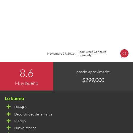
por: Leslie González
Noviembre 29, 2016
Kennedy
8.6
precio aproximado:
$299,000
Muy bueno
Dise�o
Deportividad de la marca
Manejo
Nuevo interior