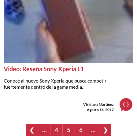
Video: Reseña Sony Xperia L1
Conoce al nuevo Sony Xperia que busca competir
fuertemente dentro de la gama media.
Viridiana Martínez
Agosto 16, 2017
❮
…
4
5
6
…
❯