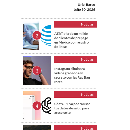
Uriel Barco
Julio 30, 2026
Noticias
AT&T pierde un millón
de clientes de prepago
en México por registro
de líneas
Noticias
Instagram eliminará
videos grabados en
secreto con las Ray Ban
Meta
.
Noticias
ChatGPT ya podrá usar
tus datos de salud para
asesorarte
Noticias