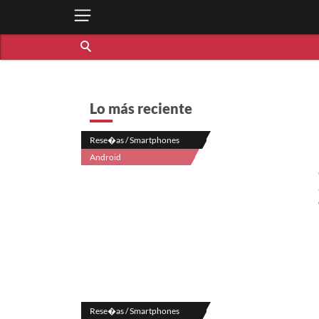
Lo más reciente
Rese�as / Smartphones
Android
Rese�as / Smartphones