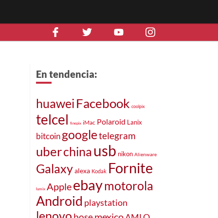
En tendencia:
Facebook
huawei
coolpix
telcel
Polaroid
Lanix
iMac
finepix
google
telegram
bitcoin
usb
uber
china
nikon
Alienware
Fornite
Galaxy
alexa
Kodak
ebay
motorola
Apple
lumix
Android
playstation
lenovo
mexico
bose
AMLO