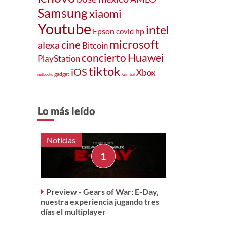
Samsung
xiaomi
Youtube
intel
Epson
hp
covid
microsoft
cine
alexa
Bitcoin
concierto
Huawei
PlayStation
tiktok
iOS
Xbox
gadget
netbooks
Gimbal
Lo más leído
Noticias
.
Preview - Gears of War: E-Day,
nuestra experiencia jugando tres
días el multiplayer