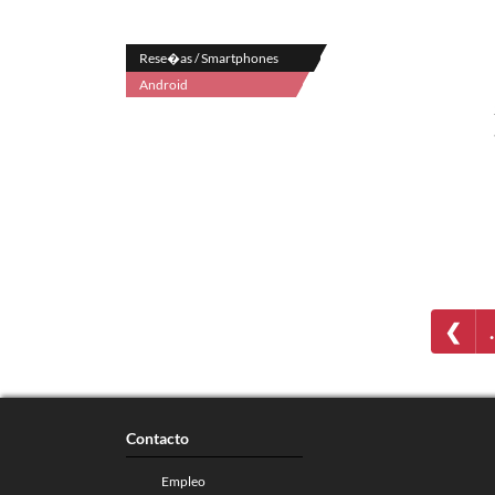
Rese�as / Smartphones
Android
❮
Contacto
Empleo