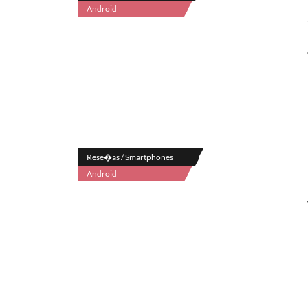
Android
Rese�as / Smartphones
Android