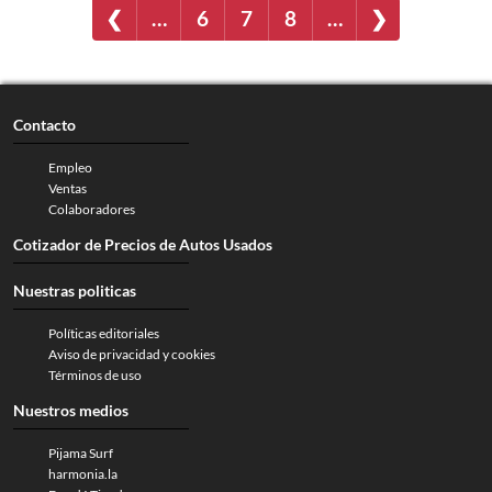
❮
…
6
7
8
…
❯
Contacto
Empleo
Ventas
Colaboradores
Cotizador de Precios de Autos Usados
Nuestras politicas
Políticas editoriales
Aviso de privacidad y cookies
Términos de uso
Nuestros medios
Pijama Surf
harmonia.la