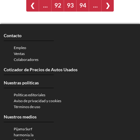
❮
…
92
93
94
…
❯
Contacto
Empleo
Ventas
Colaboradores
Cotizador de Precios de Autos Usados
Nuestras politicas
Políticas editoriales
Aviso de privacidad y cookies
Términos de uso
Nuestros medios
Pijama Surf
harmonia.la