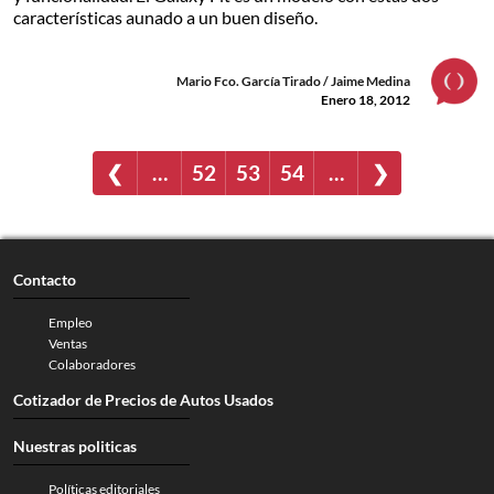
características aunado a un buen diseño.
Mario Fco. García Tirado / Jaime Medina
Enero 18, 2012
❮
…
52
53
54
…
❯
Contacto
Empleo
Ventas
Colaboradores
Cotizador de Precios de Autos Usados
Nuestras politicas
Políticas editoriales