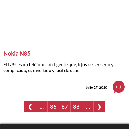
Nokia N85
El N85 es un teléfono inteligente que, lejos de ser serio y
complicado, es divertido y fácil de usar.
Julio 27, 2010
❮
…
86
87
88
…
❯