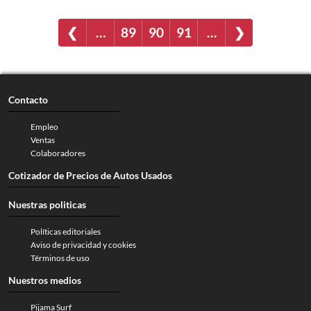
❮
…
89
90
91
…
❯
Contacto
Empleo
Ventas
Colaboradores
Cotizador de Precios de Autos Usados
Nuestras politicas
Políticas editoriales
Aviso de privacidad y cookies
Términos de uso
Nuestros medios
Pijama Surf