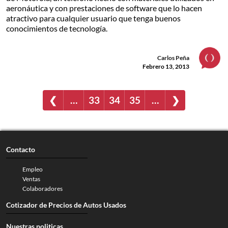
aeronáutica y con prestaciones de software que lo hacen
atractivo para cualquier usuario que tenga buenos
conocimientos de tecnología.
Carlos Peña
Febrero 13, 2013
❮
…
33
34
35
…
❯
Contacto
Empleo
Ventas
Colaboradores
Cotizador de Precios de Autos Usados
Nuestras politicas