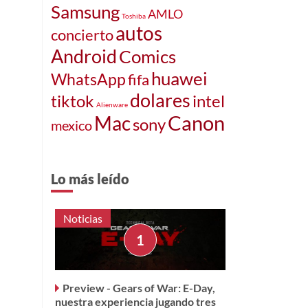
Samsung
AMLO
Toshiba
autos
concierto
Android
Comics
huawei
WhatsApp
fifa
dolares
tiktok
intel
Alienware
Canon
Mac
sony
mexico
Lo más leído
Noticias
Preview - Gears of War: E-Day,
nuestra experiencia jugando tres