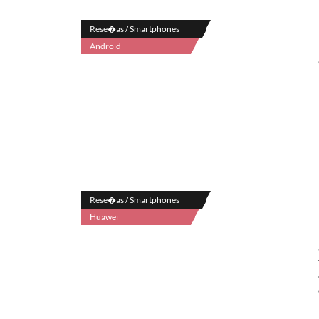
Rese�as / Smartphones
Android
Rese�as / Smartphones
Huawei