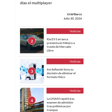
días el multiplayer
Uriel Barco
Julio 30, 2026
Noticias
Kia EV3 arranca
preventa en México a
través de Mercado
Libre
Noticias
Así defiende Sony su
decisión de eliminar el
formato físico
Noticias
La UNAM repetirá su
examen de admisión
tras polémicas por
trampas