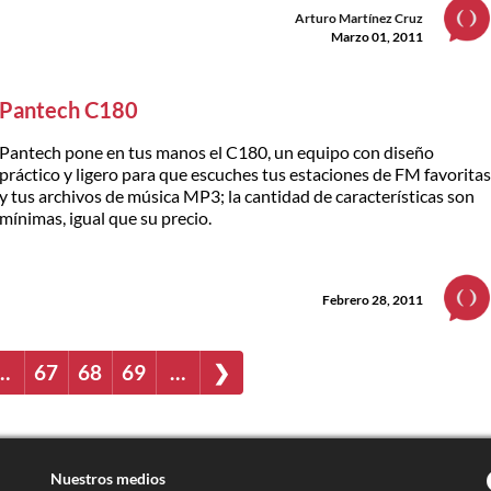
Arturo Martínez Cruz
Marzo 01, 2011
Pantech C180
Pantech pone en tus manos el C180, un equipo con diseño
práctico y ligero para que escuches tus estaciones de FM favorita
y tus archivos de música MP3; la cantidad de características son
mínimas, igual que su precio.
Febrero 28, 2011
…
67
68
69
…
❯
Nuestros medios