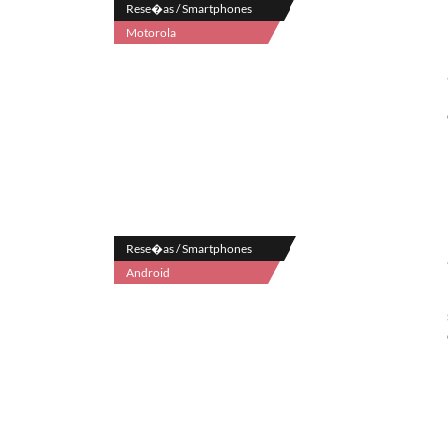
Rese�as / Smartphones
Motorola
Rese�as / Smartphones
Android