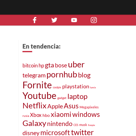
En tendencia:
uber
gta
bose
bitcoin
hp
pornhub
blog
telegram
Fornite
playstation
coolpix
lumix
Youtube
laptop
gadget
Netflix
Asus
Apple
Megapixeles
xiaomi
windows
Xbox
hbo
rusia
Galaxy
nintendo
musk
CES
finepix
twitter
microsoft
disney