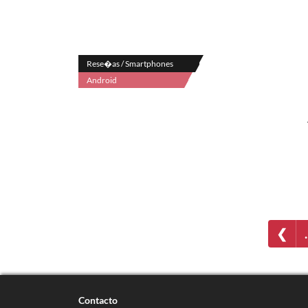
Rese�as / Smartphones
Android
❮
Contacto