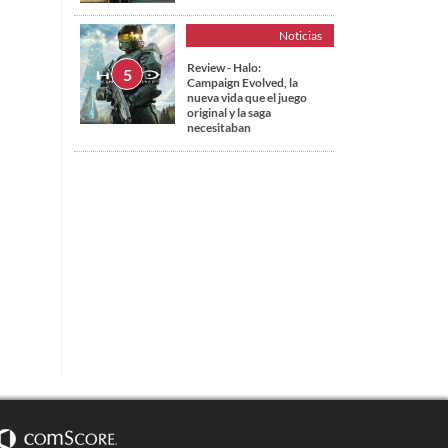
Noticias
Review - Halo:
Campaign Evolved, la
nueva vida que el juego
original y la saga
necesitaban
s