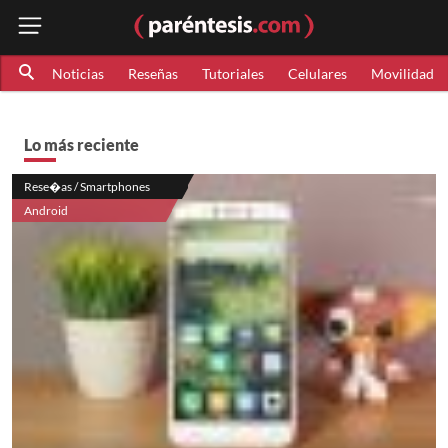
Noticias
Reseñas
Tutoriales
Celulares
Movilidad
Lo más reciente
Rese�as / Smartphones
Android