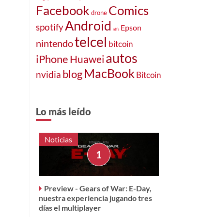
Facebook
Comics
drone
Android
spotify
Epson
ntfs
telcel
nintendo
bitcoin
autos
iPhone
Huawei
MacBook
blog
nvidia
Bitcoin
Lo más leído
Noticias
Preview - Gears of War: E-Day,
nuestra experiencia jugando tres
días el multiplayer