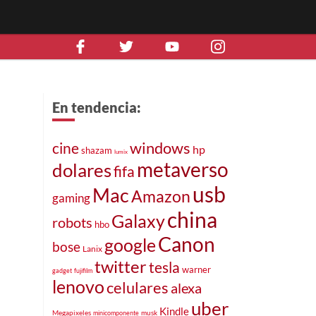
En tendencia:
windows
cine
hp
shazam
lumix
metaverso
dolares
fifa
usb
Mac
Amazon
gaming
china
Galaxy
robots
hbo
Canon
google
bose
Lanix
twitter
tesla
warner
gadget
fujifilm
lenovo
celulares
alexa
uber
Kindle
Megapixeles
musk
minicomponente