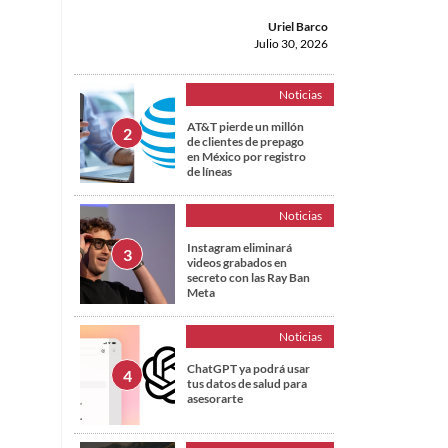
Uriel Barco
Julio 30, 2026
Noticias
AT&T pierde un millón
de clientes de prepago
en México por registro
de líneas
Noticias
Instagram eliminará
videos grabados en
secreto con las Ray Ban
Meta
Noticias
ChatGPT ya podrá usar
tus datos de salud para
asesorarte