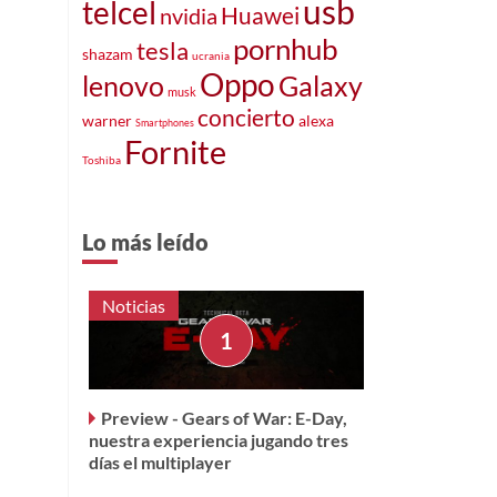
usb
telcel
Huawei
nvidia
pornhub
tesla
shazam
ucrania
Oppo
Galaxy
lenovo
musk
concierto
warner
alexa
Smartphones
Fornite
Toshiba
Lo más leído
Noticias
Preview - Gears of War: E-Day,
nuestra experiencia jugando tres
días el multiplayer