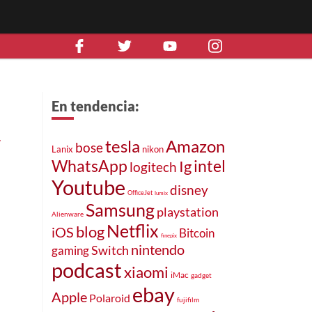
En tendencia:
r
tesla
Amazon
bose
Lanix
nikon
intel
WhatsApp
Ig
logitech
Youtube
disney
OfficeJet
lumix
Samsung
playstation
Alienware
Netflix
blog
iOS
Bitcoin
finepix
nintendo
Switch
gaming
podcast
xiaomi
iMac
gadget
ebay
Apple
Polaroid
fujifilm