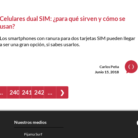
Celulares dual SIM: ¿para qué sirven y cómo se
usan?
Los smartphones con ranura para dos tarjetas SIM pueden llegar
a ser una gran opción, si sabes usarlos.
Carlos Peña
Junio 15, 2018
…
240
241
242
…
❯
Nuestros medios
Pijama Surf