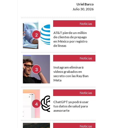
Uriel Barco
Julio 30, 2026
Noticias
AT&T pierde un millón
de clientes de prepago
en México por registro
de líneas
Noticias
Instagram eliminará
videos grabados en
secreto con las Ray Ban
Meta
Noticias
ChatGPT ya podrá usar
tus datos de salud para
asesorarte
Noticias