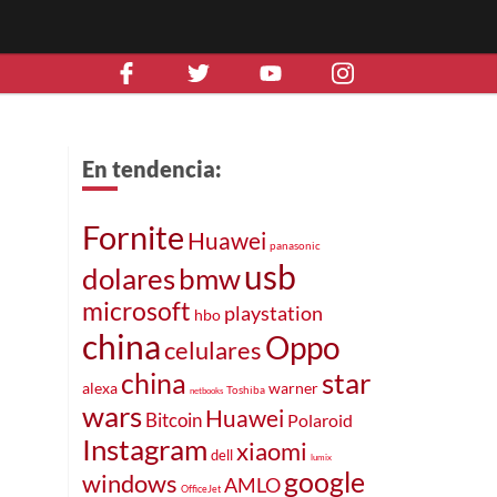
En tendencia:
Fornite
Huawei
panasonic
usb
dolares
bmw
microsoft
playstation
hbo
china
Oppo
celulares
star
china
alexa
warner
Toshiba
netbooks
wars
Huawei
Bitcoin
Polaroid
Instagram
xiaomi
dell
lumix
google
windows
AMLO
OfficeJet