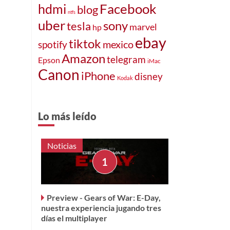
Facebook
hdmi
blog
ntfs
uber
sony
tesla
marvel
hp
ebay
tiktok
mexico
spotify
Amazon
telegram
Epson
iMac
Canon
iPhone
disney
Kodak
Lo más leído
Noticias
Preview - Gears of War: E-Day,
nuestra experiencia jugando tres
días el multiplayer