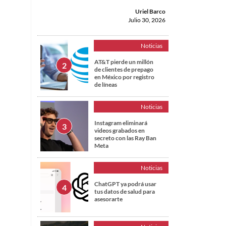
Uriel Barco
Julio 30, 2026
Noticias
AT&T pierde un millón
de clientes de prepago
en México por registro
de líneas
Noticias
Instagram eliminará
videos grabados en
secreto con las Ray Ban
Meta
Noticias
ChatGPT ya podrá usar
tus datos de salud para
asesorarte