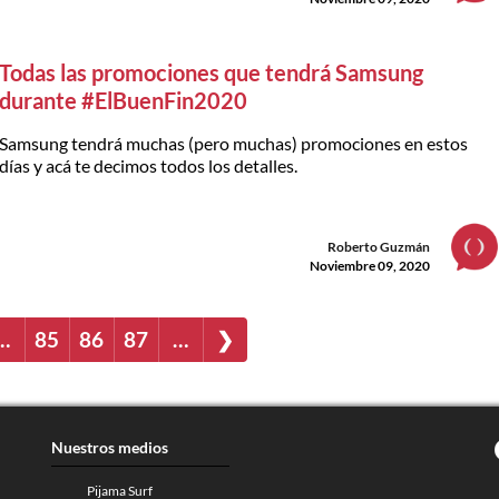
Todas las promociones que tendrá Samsung
durante #ElBuenFin2020
Samsung tendrá muchas (pero muchas) promociones en estos
días y acá te decimos todos los detalles.
Roberto Guzmán
Noviembre 09, 2020
…
85
86
87
…
❯
Nuestros medios
Pijama Surf