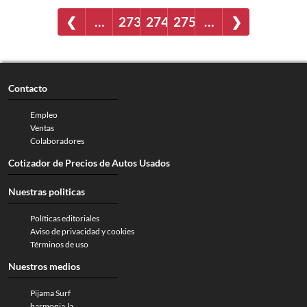
❮
…
273
274
275
…
❯
Contacto
Empleo
Ventas
Colaboradores
Cotizador de Precios de Autos Usados
Nuestras politicas
Políticas editoriales
Aviso de privacidad y cookies
Términos de uso
Nuestros medios
Pijama Surf
harmonia.la