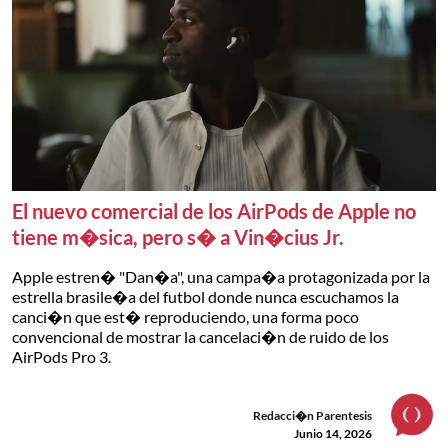
El nuevo comercial de los AirPods de Apple no
tiene m�sica, pero s� a Vin�cius Jr.
Apple estren� "Dan�a", una campa�a protagonizada por la
estrella brasile�a del futbol donde nunca escuchamos la
canci�n que est� reproduciendo, una forma poco
convencional de mostrar la cancelaci�n de ruido de los
AirPods Pro 3.
Redacci�n Parentesis
Junio 14, 2026