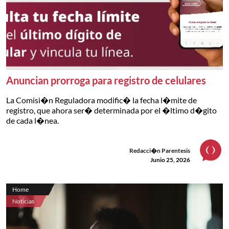
Anuncian prorroga para registro de celulares
La Comisi�n Reguladora modific� la fecha l�mite de
registro, que ahora ser� determinada por el �ltimo d�gito
de cada l�nea.
Redacci�n Parentesis
Junio 25, 2026
Home
Noticias