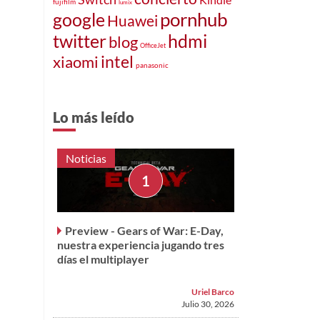
fujifilm
lumix
pornhub
google
Huawei
twitter
hdmi
blog
OfficeJet
intel
xiaomi
panasonic
Lo más leído
Noticias
Preview - Gears of War: E-Day,
nuestra experiencia jugando tres
días el multiplayer
Uriel Barco
Julio 30, 2026