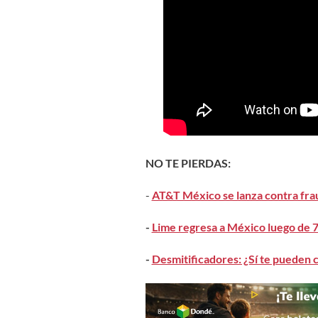
NO TE PIERDAS:
-
AT&T México se lanza contra frau
-
Lime regresa a México luego de 
-
Desmitificadores: ¿Sí te pueden 