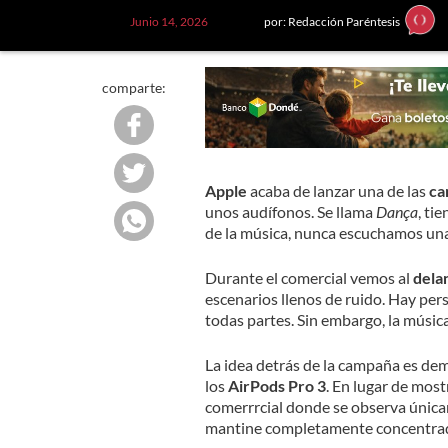
Junio 14, 2026
por: Redacción Paréntesis
comparte:
Apple
acaba de lanzar una de las
ca
unos audífonos. Se llama
Dança
, ti
de la música, nunca escuchamos una 
Durante el comercial vemos al
delan
escenarios llenos de ruido. Hay per
todas partes. Sin embargo, la mús
La idea detrás de la campaña es de
los
AirPods Pro 3
. En lugar de most
comerrrcial donde se observa única
mantine completamente concentrad