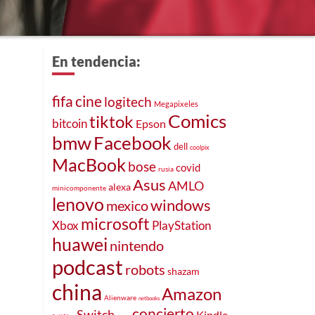
En tendencia:
fifa
cine
logitech
Megapixeles
Comics
tiktok
bitcoin
Epson
bmw
Facebook
dell
coolpix
MacBook
bose
covid
rusia
Asus
AMLO
alexa
minicomponente
lenovo
windows
mexico
microsoft
Xbox
PlayStation
huawei
nintendo
podcast
robots
shazam
china
Amazon
Alienware
netbooks
concierto
Switch
Kindle