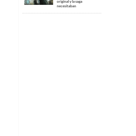
original y la saga
necesitaban