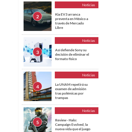
Noticias
Kia EV3 arranca
preventa en México a
través de Mercado
Libre
Noticias
Así defiende Sony su
decisión de eliminar el
formato físico
Noticias
La UNAM repetirá su
examen de admisión
tras polémicas por
trampas
Noticias
Review - Halo:
Campaign Evolved, la
nueva vida que el juego