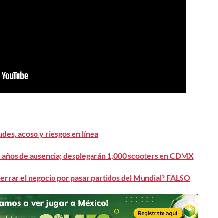
des, acoso y riesgos en línea
7 años de ausencia; desplegarán 1,000 scooters en CDMX
cerrar el negocio por pasar partidos del Mundial? FALSO