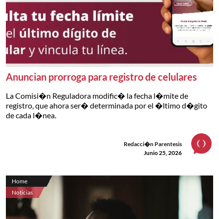
Anuncian prorroga para registro de celulares
La Comisi�n Reguladora modific� la fecha l�mite de
registro, que ahora ser� determinada por el �ltimo d�gito
de cada l�nea.
Redacci�n Parentesis
Junio 25, 2026
Home
Noticias