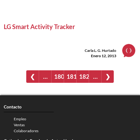
LG Smart Activity Tracker
Carla L. G. Hurtado
Enero 12, 2013
❮
…
180
181
182
…
❯
Contacto
Empleo
Ventas
Colaboradores