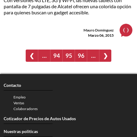
Con versiones 4G LTE, 3G y Wi-Fi, las nuevas tablets con
pantalla de 7 pulgadas de Alcatel ofrecen una colorida opción
para quienes buscan un gadget accesible.
Mauro Domínguez
Marzo 06, 2015
❮
…
94
95
96
…
❯
Contacto
Empleo
Ventas
Colaboradores
Cotizador de Precios de Autos Usados
Nuestras politicas