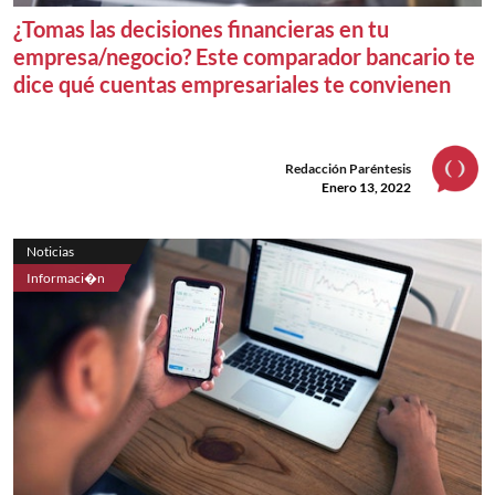
¿Tomas las decisiones financieras en tu
empresa/negocio? Este comparador bancario te
dice qué cuentas empresariales te convienen
Redacción Paréntesis
Enero 13, 2022
Noticias
Informaci�n