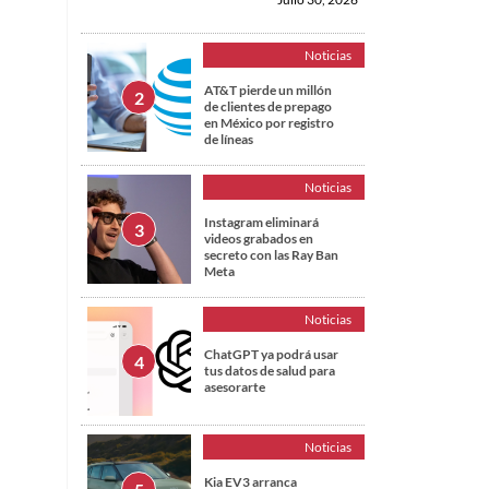
Noticias
AT&T pierde un millón
de clientes de prepago
en México por registro
de líneas
Noticias
Instagram eliminará
videos grabados en
secreto con las Ray Ban
Meta
Noticias
ChatGPT ya podrá usar
tus datos de salud para
asesorarte
Noticias
Kia EV3 arranca