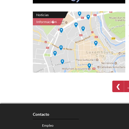
Noticias
Informaci�n
❮
Contacto
Empleo