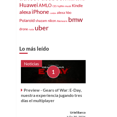
Huawei
AMLO
Kindle
musk
CES
fujifilm
iPhone
alexa
alexa
hbo
coolpix
bmw
Polaroid
shazam
nikon
Alienware
uber
drone
rusia
Lo más leído
Noticias
Preview - Gears of War: E-Day,
nuestra experiencia jugando tres
días el multiplayer
Uriel Barco
Julio 30, 2026