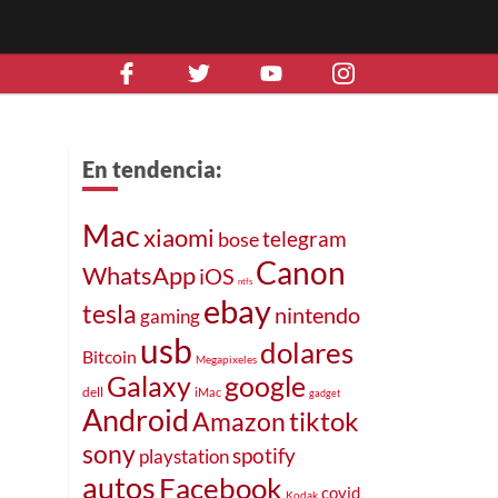
En tendencia:
Mac
xiaomi
telegram
bose
Canon
WhatsApp
iOS
ntfs
ó
ebay
tesla
nintendo
gaming
usb
dolares
Bitcoin
Megapixeles
Galaxy
google
dell
iMac
gadget
Android
Amazon
tiktok
sony
spotify
playstation
autos
Facebook
covid
Kodak