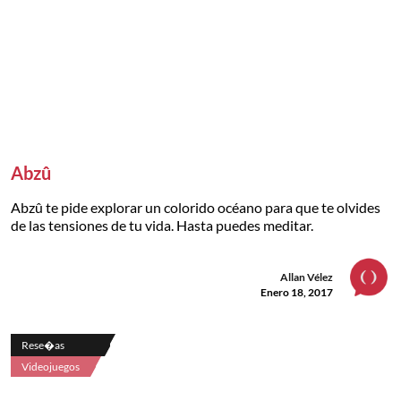
Abzû
Abzû te pide explorar un colorido océano para que te olvides
de las tensiones de tu vida. Hasta puedes meditar.
Allan Vélez
Enero 18, 2017
Rese�as
Videojuegos