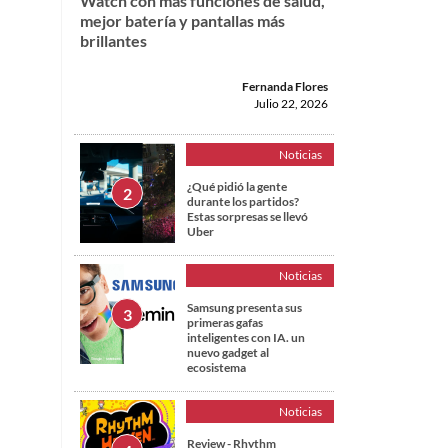
Watch con más funciones de salud,
mejor batería y pantallas más
brillantes
Fernanda Flores
Julio 22, 2026
Noticias
¿Qué pidió la gente
durante los partidos?
Estas sorpresas se llevó
Uber
Noticias
Samsung presenta sus
primeras gafas
inteligentes con IA. un
nuevo gadget al
ecosistema
Noticias
Review - Rhythm