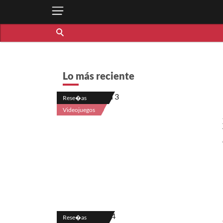
Lo más reciente
Rese�as
Videojuegos
Rese�as