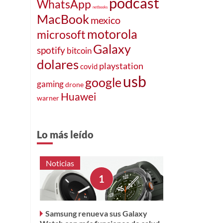
podcast
WhatsApp
netbooks
MacBook
mexico
motorola
microsoft
Galaxy
spotify
bitcoin
dolares
playstation
covid
usb
google
gaming
drone
Huawei
warner
Lo más leído
Noticias
Samsung renueva sus Galaxy