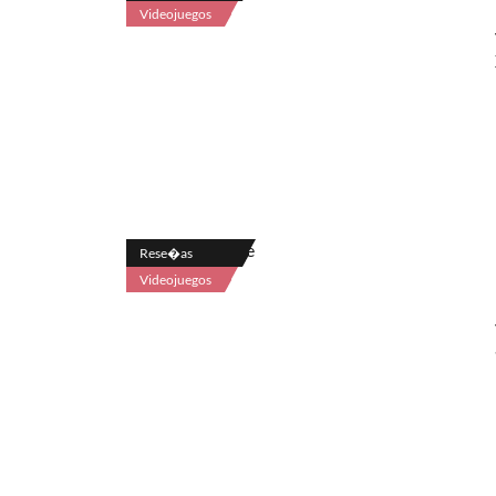
Videojuegos
Rese�as
Videojuegos