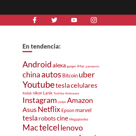
En tendencia:
Android
alexa
iMac
gadget
panasonic
autos
uber
china
Bitcoin
Youtube
celulares
tesla
nikon
Lanix
Kodak
Toshiba
Alienware
Instagram
Amazon
coolpix
Netflix
Asus
marvel
Epson
tesla
cine
robots
Megapixeles
telcel
Mac
lenovo