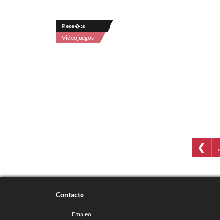
Rese�as
Videojuegos
❮
Contacto
Empleo