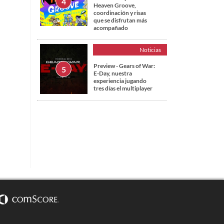
Heaven Groove,
coordinación y risas
que se disfrutan más
acompañado
Noticias
Preview - Gears of War:
E-Day, nuestra
experiencia jugando
tres días el multiplayer