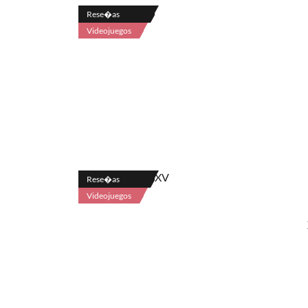
Rese�as
Videojuegos
Rese�as
Videojuegos