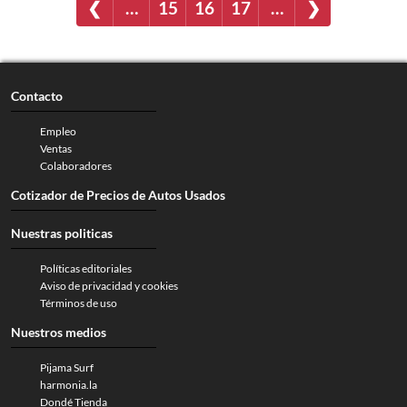
❮
…
15
16
17
…
❯
Contacto
Empleo
Ventas
Colaboradores
Cotizador de Precios de Autos Usados
Nuestras politicas
Políticas editoriales
Aviso de privacidad y cookies
Términos de uso
Nuestros medios
Pijama Surf
harmonia.la
Dondé Tienda