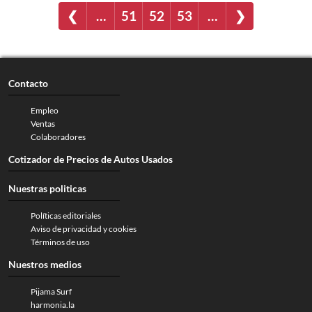
❮
…
51
52
53
…
❯
Contacto
Empleo
Ventas
Colaboradores
Cotizador de Precios de Autos Usados
Nuestras politicas
Políticas editoriales
Aviso de privacidad y cookies
Términos de uso
Nuestros medios
Pijama Surf
harmonia.la