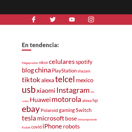
En tendencia:
celulares
spotify
nikon
Megapixeles
china
blog
PlayStation
shazam
telcel
tiktok
alexa
mexico
usb
Instagram
xiaomi
ntfs
motorola
Huawei
hp
alexa
coolpix
ebay
Switch
gaming
Polaroid
tesla
microsoft
bose
minicomponente
iPhone
robots
covid
Kodak