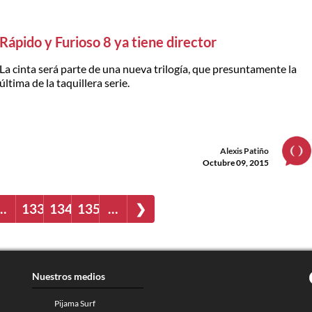
Rápido y Furioso 8 ya tiene director
La cinta será parte de una nueva trilogía, que presuntamente la
última de la taquillera serie.
Alexis Patiño
Octubre 09, 2015
…
133
134
135
…
❯
Nuestros medios
Pijama Surf