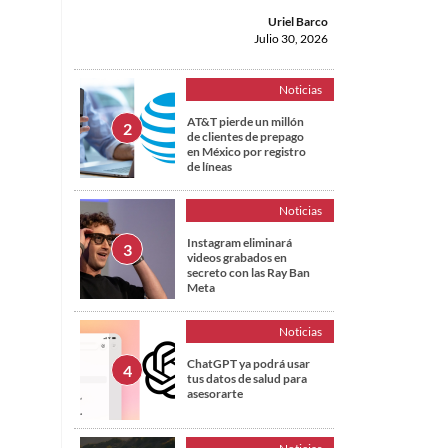
Uriel Barco
Julio 30, 2026
Noticias
AT&T pierde un millón
de clientes de prepago
en México por registro
de líneas
Noticias
Instagram eliminará
videos grabados en
secreto con las Ray Ban
Meta
Noticias
ChatGPT ya podrá usar
tus datos de salud para
asesorarte