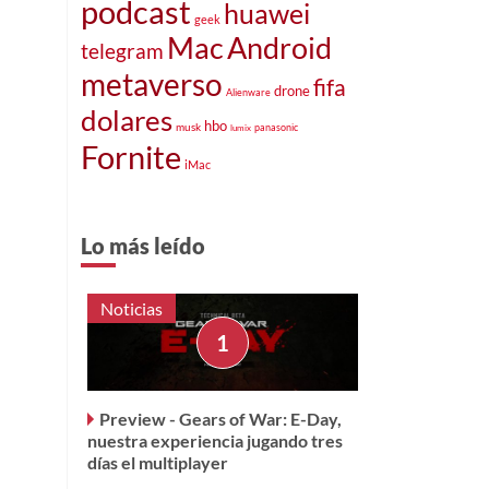
podcast
huawei
geek
Mac
Android
telegram
metaverso
fifa
drone
Alienware
dolares
hbo
musk
panasonic
lumix
Fornite
iMac
Lo más leído
Noticias
Preview - Gears of War: E-Day,
nuestra experiencia jugando tres
días el multiplayer