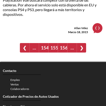
PlayStation Vue buscará competir con la oferta de las
cableras. Por ahora el servicio solo está disponible en EU y
consolas PS4 y PS3, pero llegará a más territorios y
dispositivos.
Allan Vélez
Marzo 18, 2015
❮
…
154
155
156
…
❯
Contacto
Empleo
Ventas
Colaboradores
Cotizador de Precios de Autos Usados